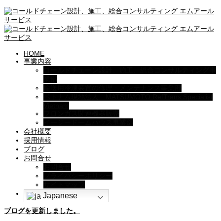
HOME
事業内容
コールドチェーン設計、施工、総合コンサルティング事
業部
輸送用冷凍装置の修理・メンテナンス事業部
ベトナム現地法人 MATSUMOTO RefTrans Specialist
Vietnam
フロンガス関連機器販売
イージードームハウス事業部
会社概要
採用情報
ブログ
お問合せ
お問合せ
プライバシーポリシー
サイトマップ
Japanese
ブログを更新しました。