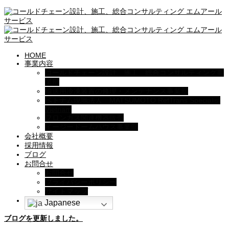
HOME
事業内容
コールドチェーン設計、施工、総合コンサルティング事
業部
輸送用冷凍装置の修理・メンテナンス事業部
ベトナム現地法人 MATSUMOTO RefTrans Specialist
Vietnam
フロンガス関連機器販売
イージードームハウス事業部
会社概要
採用情報
ブログ
お問合せ
お問合せ
プライバシーポリシー
サイトマップ
Japanese
ブログを更新しました。