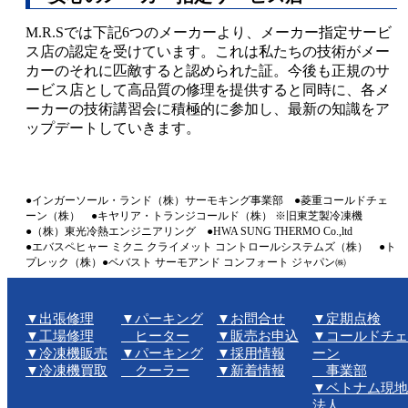
M.R.Sでは下記6つのメーカーより、メーカー指定サービ
ス店の認定を受けています。これは私たちの技術がメー
カーのそれに匹敵すると認められた証。今後も正規のサ
ービス店として高品質の修理を提供すると同時に、各メ
ーカーの技術講習会に積極的に参加し、最新の知識をア
ップデートしていきます。
●インガーソール・ランド（株）サーモキング事業部 ●菱重コールドチェ
ーン（株） ●キヤリア・トランジコールド（株） ※旧東芝製冷凍機
●（株）東光冷熱エンジニアリング ●HWA SUNG THERMO Co.,ltd
●エバスペヒャー ミクニ クライメット コントロールシステムズ（株） ●ト
プレック（株）●ベバスト サーモアンド コンフォート ジャパン㈱
▼︎出張修理
▼︎パーキング
▼︎お問合せ
▼︎定期点検
▼︎工場修理
ヒーター
▼︎販売お申込
▼︎コールドチェ
▼︎冷凍機販売
▼︎パーキング
▼︎採用情報
ーン
▼︎冷凍機買取
クーラー
▼︎新着情報
事業部
▼︎ベトナム現地
法人