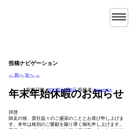
冷凍機の “直せない”をなくす その先の
輸送用冷凍装置の修理・メン
笑顔のために
テナンス事業部
投稿ナビゲーション
←
前へ
次へ
→
投稿日時:
2021年12月3日
投稿者:
mrservice
年末年始休暇のお知らせ
拝啓
師走の候、貴社益々のご盛栄のこととお喜び申し上げま
す。本年は格別のご愛顧を賜り厚く御礼申し上げます。