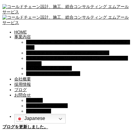
HOME
事業内容
コールドチェーン設計、施工、総合コンサルティング事
業部
輸送用冷凍装置の修理・メンテナンス事業部
ベトナム現地法人 MATSUMOTO RefTrans Specialist
Vietnam
フロンガス関連機器販売
イージードームハウス事業部
会社概要
採用情報
ブログ
お問合せ
お問合せ
プライバシーポリシー
サイトマップ
Japanese
ブログを更新しました。